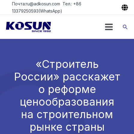
Перейти
Почта:ru@adkosun.com Тел.: +86
к
13379250593(WhatsApp)
содержимому
Пои
«Строитель
России» расскажет
о реформе
ценообразования
на строительном
рынке страны