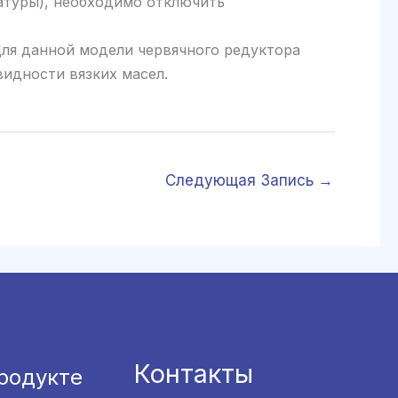
атуры), необходимо отключить
Для данной модели червячного редуктора
видности вязких масел.
Следующая Запись
→
Контакты
родукте