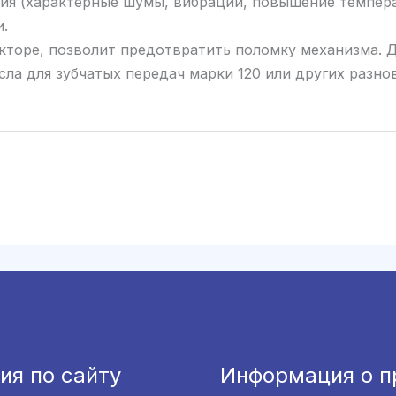
ния (характерные шумы, вибрации, повышение темпер
.
укторе, позволит предотвратить поломку механизма. 
а для зубчатых передач марки 120 или других разно
ия по сайту
Информация о п