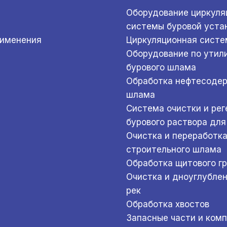
Оборудование циркуля
системы буровой уста
рименения
Циркуляционная систе
Оборудование по утил
бурового шлама
Обработка нефтесоде
шлама
Система очистки и ре
бурового раствора для
Очистка и переработк
строительного шлама
Обработка щитового г
Очистка и дноуглубле
рек
Обработка хвостов
Запасные части и ком