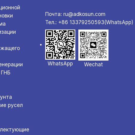
ционной
Почта: ru@adkosun.com
новки
Тел.: +86 13379250593(WhatsApp)
ма
изации
ржащего
WhatsApp
Wechat
генерации
 ГНБ
а
рунта
ние русел
плектующие