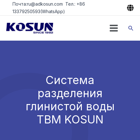
Перейти
Почта:ru@adkosun.com Тел.: +86
к
13379250593(WhatsApp)
содержимому
Пои
Система
разделения
глинистой воды
TBM KOSUN