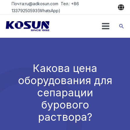
Перейти
Почта:ru@adkosun.com Тел.: +86
к
13379250593(WhatsApp)
содержимому
Пои
Какова цена
оборудования для
сепарации
бурового
раствора?