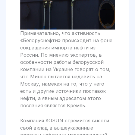
Примечательно, что активность
«Белоруснефти» происходит на фоне
сокращения импорта нефти из
России. По мнению экспертов, в
особенности работы белорусской
компании на Украине говорят о том,
что Минск пытается надавить на
Москву, намекая на то, что у него
есть и другие источники поставок
нефти, а явным адресатом этого
послания является Кремль.
Компания KOSUN стремится внести
свой вклад в вышеуказанные
проекты нефтяных месторождений.