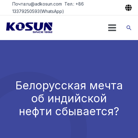
Перейти
Почта:ru@adkosun.com Тел.: +86
к
13379250593(WhatsApp)
содержимому
Пои
Белорусская мечта
об индийской
нефти сбывается?