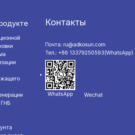
Контакты
родукте
ционной
Почта: ru@adkosun.com
новки
Тел.: +86 13379250593(WhatsApp)
ма
изации
ржащего
WhatsApp
Wechat
генерации
 ГНБ
а
рунта