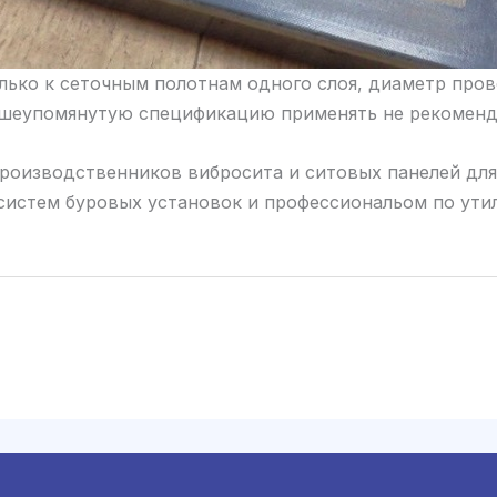
лько к сеточным полотнам одного слоя, диаметр пров
ышеупомянутую спецификацию применять не рекоменд
роизводственников вибросита и ситовых панелей для 
истем буровых установок и профессиональом по утил