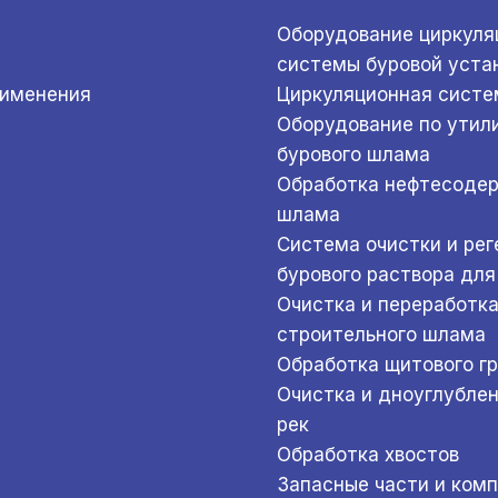
Оборудование циркуля
системы буровой уста
рименения
Циркуляционная систе
Оборудование по утил
бурового шлама
Обработка нефтесоде
шлама
Система очистки и ре
бурового раствора для
Очистка и переработк
строительного шлама
Обработка щитового г
Очистка и дноуглубле
рек
Обработка хвостов
Запасные части и ком