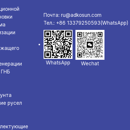
ционной
Почта: ru@adkosun.com
новки
Тел.: +86 13379250593(WhatsApp)
ма
изации
ржащего
WhatsApp
Wechat
генерации
 ГНБ
а
рунта
ние русел
плектующие