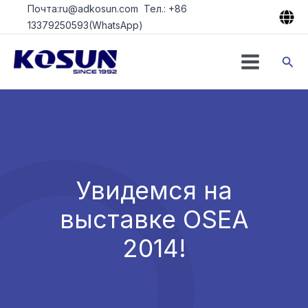
Перейти
Почта:ru@adkosun.com Тел.: +86
к
13379250593(WhatsApp)
содержимому
Пои
Увидемся на
выставке OSEA
2014!