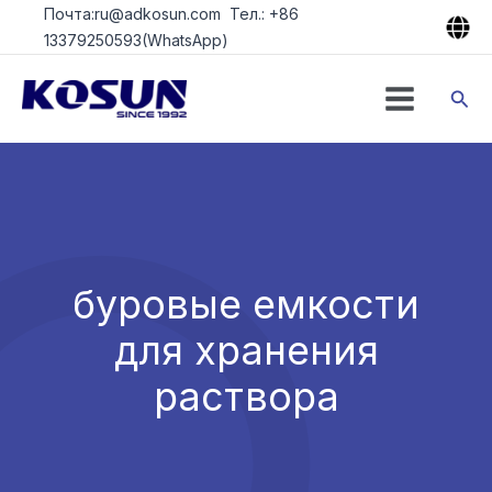
Перейти
Почта:ru@adkosun.com Тел.: +86
к
13379250593(WhatsApp)
содержимому
Пои
буровые емкости
для хранения
раствора