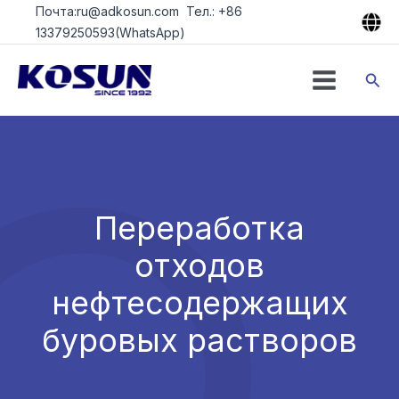
Перейти
Почта:ru@adkosun.com Тел.: +86
к
13379250593(WhatsApp)
содержимому
Пои
Переработка
отходов
нефтесодержащих
буровых растворов