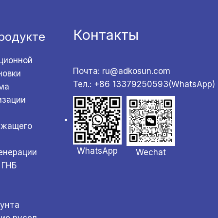
Контакты
родукте
ционной
Почта: ru@adkosun.com
новки
Тел.: +86 13379250593(WhatsApp)
ма
изации
ржащего
WhatsApp
Wechat
генерации
 ГНБ
а
рунта
ние русел