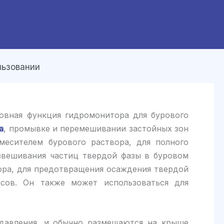
льзовании
новная функция гидромонитора для бурового
а
, промывке и перемешивании застойных зон
месителем бурового раствора, для полного
звешивания частиц твердой фазы в буровом
вора, для предотвращения осаждения твердой
сов. Он также может использоваться для
 давления, и обычно размещаются на крыше