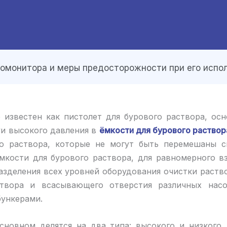
ромонитора и меры предосторожности при его испо
 известен как пистолет для бурового раствора, ос
уи высокого давления в
ёмкости для бурового раствор
о раствора, которые не могут быть перемешаны с
мкости для бурового раствора, для равномерного в
разделения всех уровней оборудования очистки раст
створа и всасывающего отверстия различных насо
бункерами.
сновном делятся на два типа: высокого и низкого