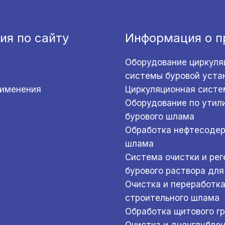
ия по сайту
Информация о п
Оборудование циркуля
системы буровой уста
рименения
Циркуляционная систе
Оборудование по утил
бурового шлама
Обработка нефтесоде
шлама
Система очистки и ре
бурового раствора для
Очистка и переработк
строительного шлама
Обработка щитового г
Очистка и дноуглубле