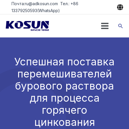
Перейти
Почта:ru@adkosun.com Тел.: +86
к
13379250593(WhatsApp)
содержимому
Пои
Успешная поставка
перемешивателей
бурового раствора
для процесса
горячего
цинкования