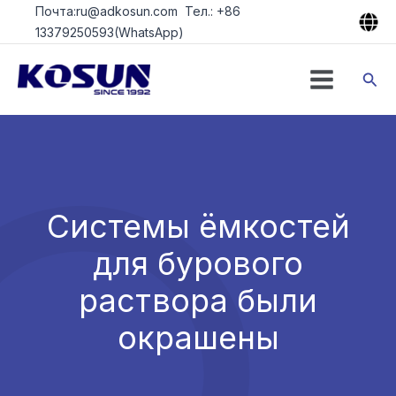
Перейти
Почта:ru@adkosun.com Тел.: +86
к
13379250593(WhatsApp)
содержимому
Пои
Системы ёмкостей
для бурового
раствора были
окрашены