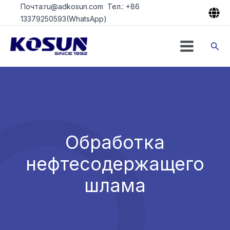
Перейти
Почта:ru@adkosun.com Тел.: +86
к
13379250593(WhatsApp)
содержимому
Пои
Обработка
нефтесодержащего
шлама