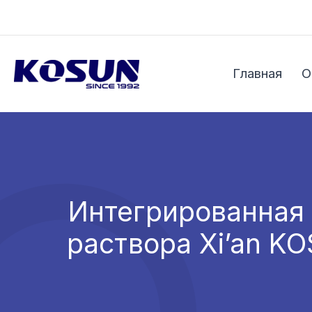
Перейти
к
содержимому
Главная
О
Интегрированная 
раствора Xi’an KO