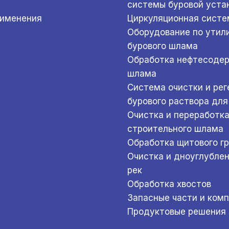
системы буровой уста
рименения
Циркуляционная систе
Оборудование по утил
бурового шлама
Обработка нефтесоде
шлама
Система очистки и ре
бурового раствора для
Очистка и переработк
строительного шлама
Обработка щитового г
Очистка и дноуглубле
рек
Обработка хвостов
Запасные части и ком
Продуктовые решения