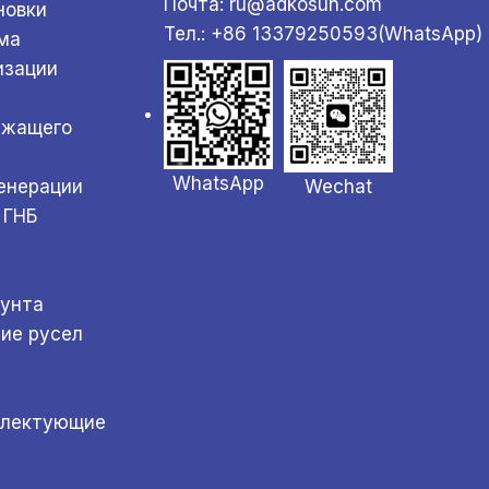
Почта: ru@adkosun.com
новки
Тел.: +86 13379250593(WhatsApp)
ма
изации
ржащего
WhatsApp
Wechat
генерации
 ГНБ
а
рунта
ние русел
плектующие