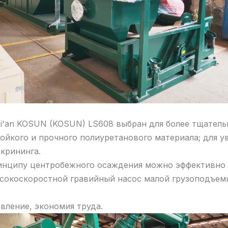
i'an KOSUN (KOSUN) LS608 выбран для более тщатель
стойкого и прочного полиуретанового материала; для 
крининга.
принципу центробежного осаждения можно эффективно
ысокоскоростной гравийный насос малой грузоподъем
вление, экономия труда.