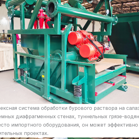
лексная система обработки бурового раствора на сала
емных диафрагменных стенах, туннельных грязе-водя
Вместо импортного оборудования, он может эффективн
ительных проектах.