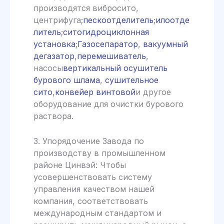
производятся вибросито,
центрифуга;
пескоотделитель
;
илоотде
литель
;
ситогидроциклонная
установка
;
Газосепаратор
,
вакуумный
дегазатор
,
перемешиватель
,
насосы
вертикальный осушитель
бурового шлама
,
сушительное
сито
,
конвейер винтовой
и другое
оборудование для очистки бурового
раствора.
3. Упорядочение Завода по
производству в промышленном
районе Цинвэй: Чтобы
усовершенствовать систему
управления качеством нашей
компания, соответствовать
международным стандартом и