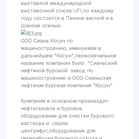
выставкой международной
выставочной союза UFI,по каждому
году состоится в Пекине весной и в
Шанхае осенью.
ООО Сиань Косун по
машиностроению, именуемая в
дальнейшем "Косун",первоначальное
название компании было "Сианьский
нефтяной буровой завод по
машиностроению и ООО Сианьская
нефтяная буровая компания "Косун"
Компания в основном производит
нефтегазовое и буровое
оборудование для очистки бурового
раствора и серию
центрифуг,оборудование для
переработки бурового отхода и