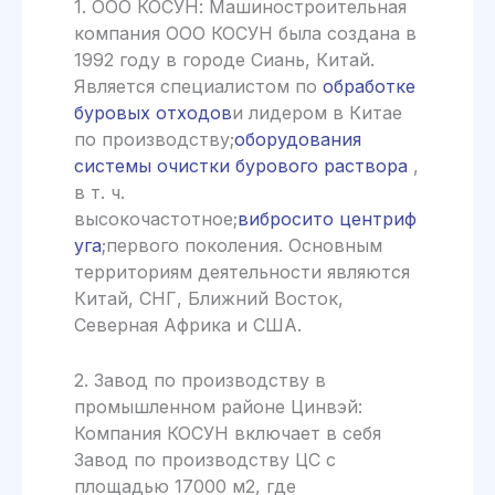
1. ООО КОСУН: Машиностроительная
компания ООО КОСУН была создана в
1992 году в городе Сиань, Китай.
Является специалистом по
обработке
буровых отходов
и лидером в Китае
по производству;
оборудования
системы очистки бурового раствора
,
в т. ч.
высокочастотное;
вибросито
центриф
уга
;первого поколения. Основным
территориям деятельности являются
Китай, СНГ, Ближний Восток,
Северная Африка и США.
2. Завод по производству в
промышленном районе Цинвэй:
Компания КОСУН включает в себя
Завод по производству ЦС с
площадью 17000 м2, где