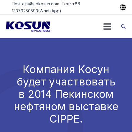
Перейти
Почта:ru@adkosun.com Тел.: +86
к
13379250593(WhatsApp)
содержимому
Пои
Компания Косун
будет участвовать
в 2014 Пекинском
нефтяном выставке
CIPPE.