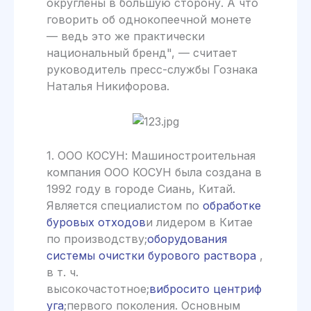
округлены в большую сторону. А что
говорить об однокопеечной монете
— ведь это же практически
национальный бренд", — считает
руководитель пресс-службы Гознака
Наталья Никифорова.
1. ООО КОСУН: Машиностроительная
компания ООО КОСУН была создана в
1992 году в городе Сиань, Китай.
Является специалистом по
обработке
буровых отходов
и лидером в Китае
по производству;
оборудования
системы очистки бурового раствора
,
в т. ч.
высокочастотное;
вибросито
центриф
уга
;первого поколения. Основным