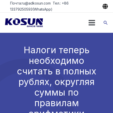
Перейти
Почта:ru@adkosun.com Тел.: +86
к
13379250593(WhatsApp)
содержимому
Пои
Налоги теперь
необходимо
считать в полных
рублях, округляя
суммы по
правилам