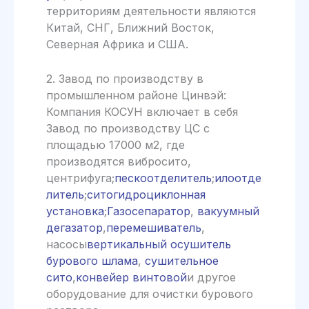
территориям деятельности являются
Китай, СНГ, Ближний Восток,
Северная Африка и США.
2. Завод по производству в
промышленном районе Цинвэй:
Компания КОСУН включает в себя
Завод по производству ЦС с
площадью 17000 м2, где
производятся вибросито,
центрифуга;
пескоотделитель
;
илоотде
литель
;
ситогидроциклонная
установка
;
Газосепаратор
,
вакуумный
дегазатор
,
перемешиватель
,
насосы
вертикальный осушитель
бурового шлама
,
сушительное
сито
,
конвейер винтовой
и другое
оборудование для очистки бурового