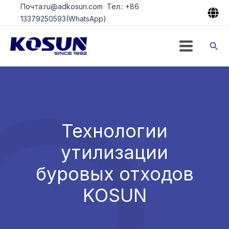
Перейти
Почта:ru@adkosun.com Тел.: +86
к
13379250593(WhatsApp)
содержимому
Пои
Технологии
утилизации
буровых отходов
KOSUN