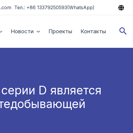
.com Тел.: +86 13379250593(WhatsApp)
По
Новости
Проекты
Контакты
серии D является
фтедобывающей