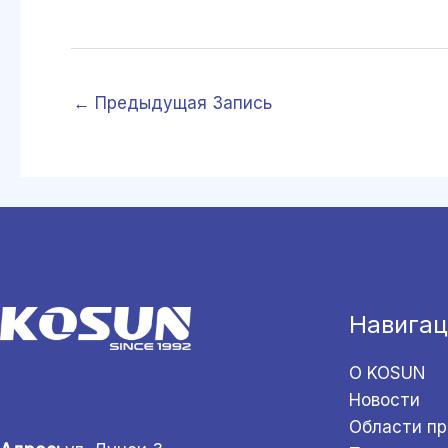
←
Предыдущая Запись
Навигац
О KOSUN
Новости
Области п