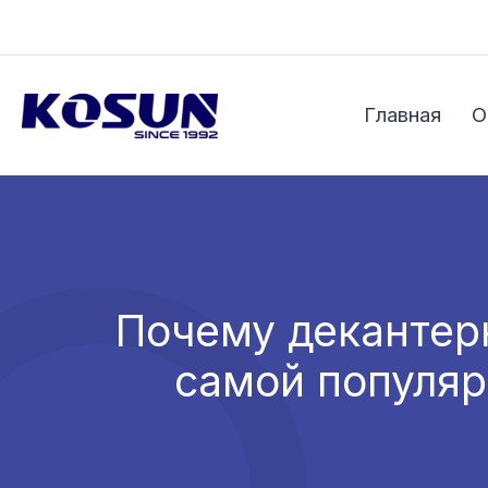
Перейти
к
содержимому
Главная
О
Почему декантер
самой популя