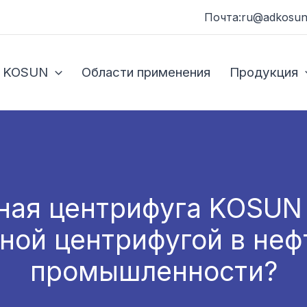
Почта:ru@adkosun
 KOSUN
Области применения
Продукция
ная центрифуга KOSUN 
рной центрифугой в не
промышленности?