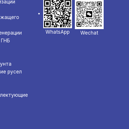
изации
ржащего
WhatsApp
Wechat
генерации
 ГНБ
а
рунта
ние русел
плектующие