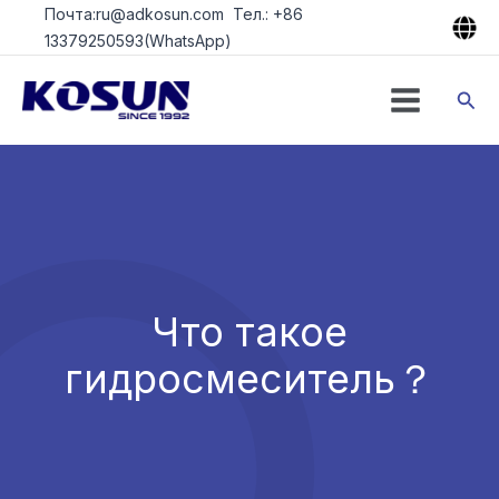
Перейти
Почта:ru@adkosun.com Тел.: +86
к
13379250593(WhatsApp)
содержимому
Пои
Что такое
гидросмеситель？