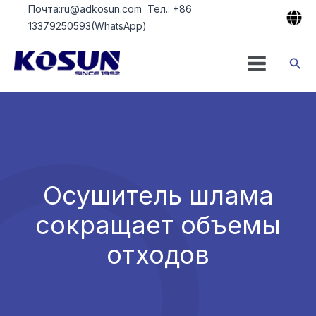
Перейти
Почта:ru@adkosun.com Тел.: +86
к
13379250593(WhatsApp)
содержимому
Пои
Осушитель шлама
сокращает объемы
отходов