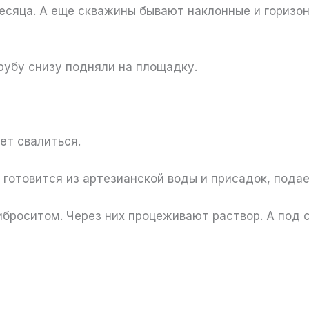
сяца. А еще скважины бывают наклонные и горизон
рубу снизу подняли на площадку.
жет свалиться.
н готовится из артезианской воды и присадок, пода
иброситом. Через них процеживают раствор. А под