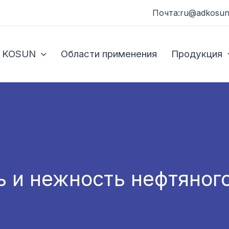
Почта:ru@adkosun
 KOSUN
Области применения
Продукция
 и нежность нефтяног