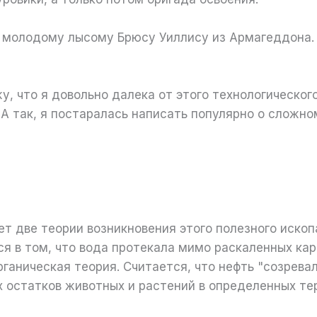
 молодому лысому Брюсу Уиллису из Армагеддона. 
, что я довольно далека от этого технологическог
 А так, я постаралась написать популярно о сложном
ет две теории возникновения этого полезного иско
 в том, что вода протекала мимо раскаленных кар
аническая теория. Считается, что нефть "созревала
х остатков животных и растений в определенных т