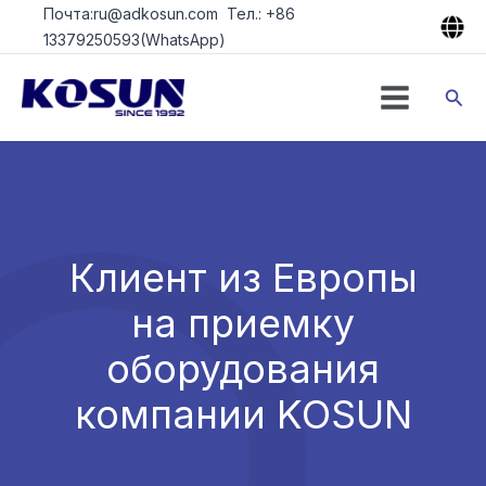
Перейти
Почта:ru@adkosun.com Тел.: +86
к
13379250593(WhatsApp)
содержимому
Пои
Клиент из Европы
на приемку
оборудования
компании KOSUN