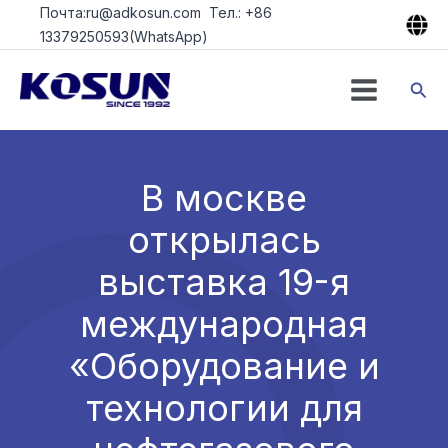
Перейти
Почта:ru@adkosun.com Тел.: +86
к
13379250593(WhatsApp)
содержимому
Пои
В москве
открылась
выставка 19-я
международная
«Оборудование и
технологии для