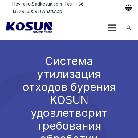
Перейти
Почта:ru@adkosun.com Тел.: +86
к
13379250593(WhatsApp)
содержимому
Пои
Система
утилизация
отходов бурения
KOSUN
удовлетворит
требования