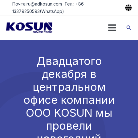
Перейти
Почта:ru@adkosun.com Тел.: +86
к
13379250593(WhatsApp)
содержимому
Пои
Двадцатого
декабря в
центральном
офисе компании
ООО KOSUN мы
провели