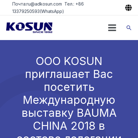
Перейти
Почта:ru@adkosun.com Тел.: +86
к
13379250593(WhatsApp)
содержимому
Пои
ООО KOSUN
приглашает Вас
посетить
Международную
выставку BAUMA
CHINA 2018 в