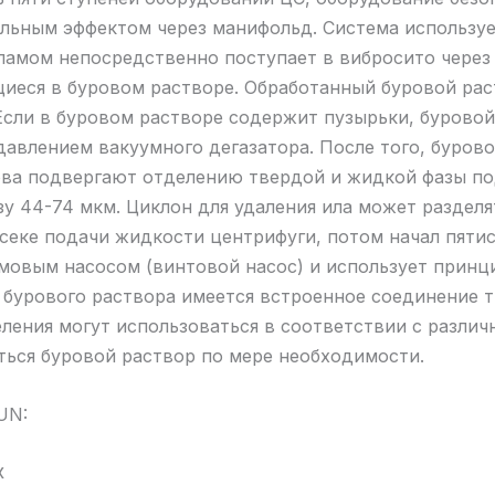
ельным эффектом через манифольд. Система используе
ламом непосредственно поступает в вибросито через
иеся в буровом растворе. Обработанный буровой рас
Если в буровом растворе содержит пузырьки, буровой
авлением вакуумного дегазатора. После того, бурово
ова подвергают отделению твердой и жидкой фазы по
у 44-74 мкм. Циклон для удаления ила может раздел
тсеке подачи жидкости центрифуги, потом начал пяти
овым насосом (винтовой насос) и использует принц
х бурового раствора имеется встроенное соединение 
ления могут использоваться в соответствии с разли
ься буровой раствор по мере необходимости.
UN:
х