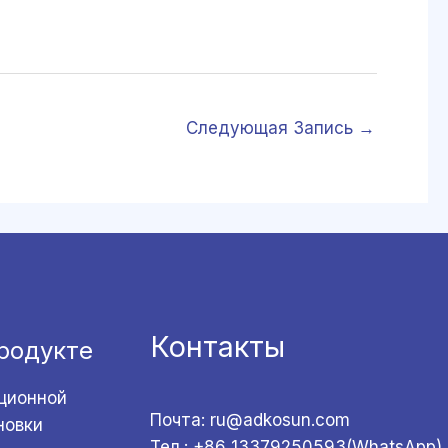
Следующая Запись
→
Контакты
родукте
ционной
Почта: ru@adkosun.com
новки
Тел.: +86 13379250593(WhatsApp)