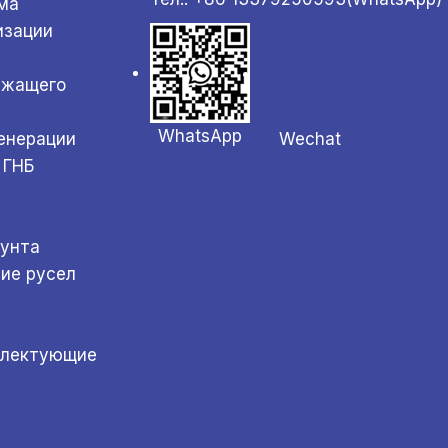
ма
изации
ржащего
WhatsApp
Wechat
генерации
 ГНБ
а
рунта
ние русел
плектующие