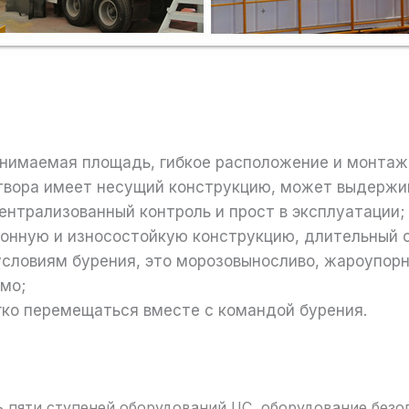
нимаемая площадь, гибкое расположение и монтаж 
твора имеет несущий конструкцию, может выдержи
ентрализованный контроль и прост в эксплуатации;
онную и износостойкую конструкцию, длительный 
словиям бурения, это морозовыносливо, жароупорно
мо;
егко перемещаться вместе с командой бурения.
ь пяти ступеней оборудований ЦС, оборудование безо