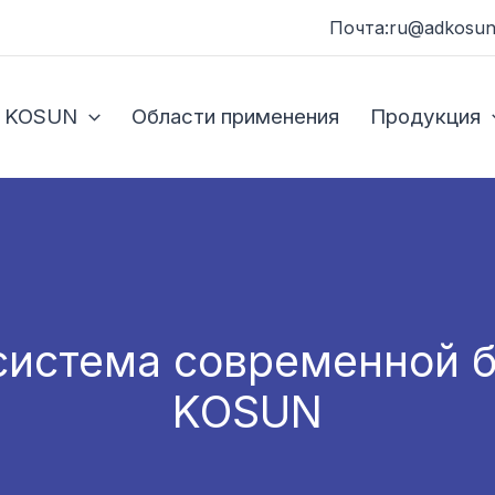
Почта:ru@adkosun
 KOSUN
Области применения
Продукция
система современной б
KOSUN