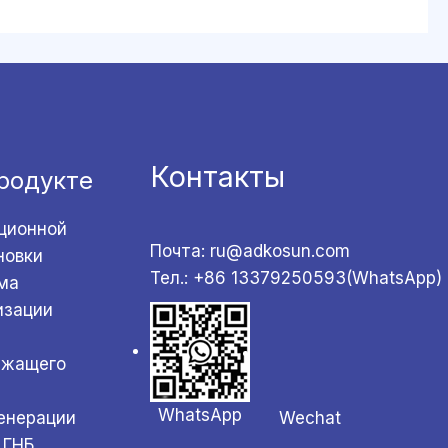
Контакты
родукте
ционной
Почта: ru@adkosun.com
новки
Тел.: +86 13379250593(WhatsApp)
ма
изации
ржащего
WhatsApp
Wechat
генерации
 ГНБ