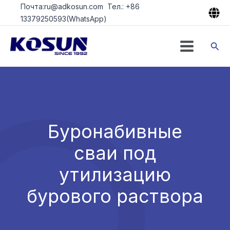
Перейти
Почта:ru@adkosun.com Тел.: +86
к
13379250593(WhatsApp)
содержимому
Пои
Буронабивные
сваи под
утилизацию
бурового раствора