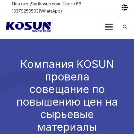
Перейти
Почта:ru@adkosun.com Тел.: +86
к
13379250593(WhatsApp)
содержимому
Пои
Компания KOSUN
провела
совещание по
повышению цен на
сырьевые
материалы