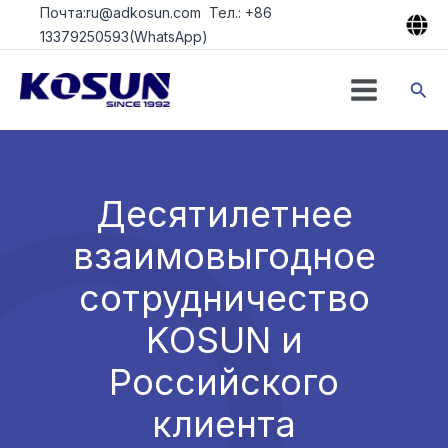
Перейти
Почта:ru@adkosun.com Тел.: +86
к
13379250593(WhatsApp)
содержимому
Пои
Десятилетнее
взаимовыгодное
сотрудничество
KOSUN и
Российского
клиента