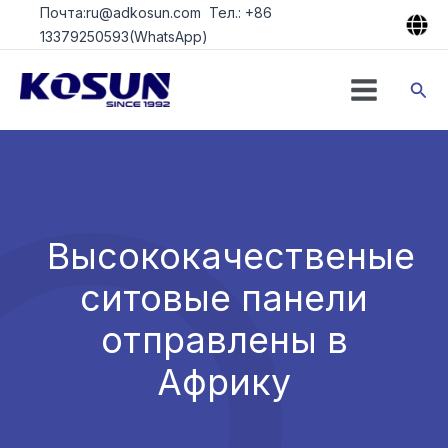
Перейти
Почта:ru@adkosun.com Тел.: +86
к
13379250593(WhatsApp)
содержимому
Пои
Высококачественые
ситовые панели
отправлены в
Африку