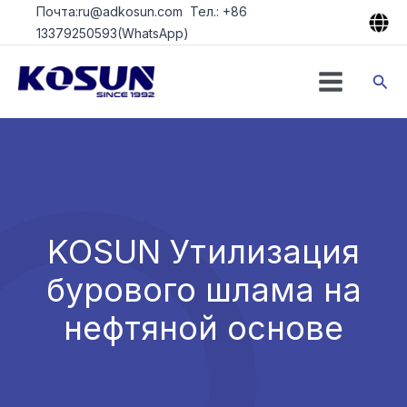
Перейти
Почта:ru@adkosun.com Тел.: +86
к
13379250593(WhatsApp)
содержимому
Пои
KOSUN Утилизация
бурового шлама на
нефтяной основе