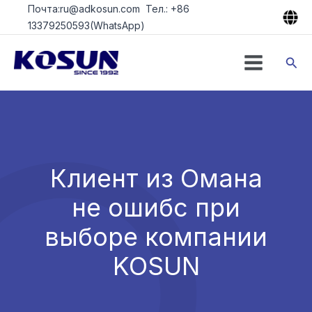
Перейти
Почта:ru@adkosun.com Тел.: +86
к
13379250593(WhatsApp)
содержимому
Пои
Клиент из Омана
не ошибс при
выборе компании
KOSUN