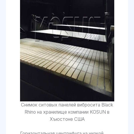
Снимок ситовых панелей вибросита Black
Rhino на хранилище компании KOSUN в
Хъюстоне США
Горизонтальная центрифуга на низкой