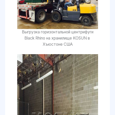
Выгрузка горизонтальной центрифуги
Black Rhino на хранилище KOSUN в
Хъюстоне США