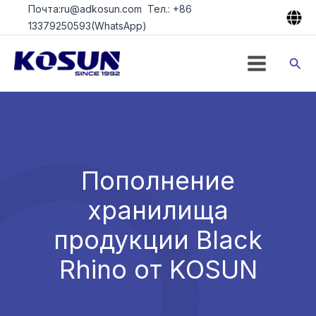
Перейти
Почта:ru@adkosun.com Тел.: +86
к
13379250593(WhatsApp)
содержимому
Пои
Пополнение
хранилища
продукции Black
Rhino от KOSUN