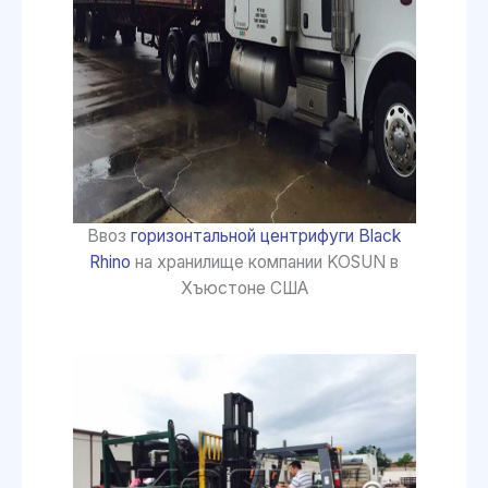
Ввоз
горизонтальной центрифуги Black
Rhino
на хранилище компании KOSUN в
Хъюстоне США