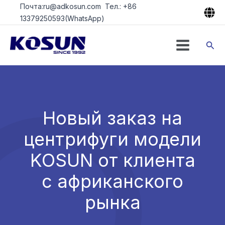
Перейти
Почта:ru@adkosun.com Тел.: +86
к
13379250593(WhatsApp)
содержимому
Пои
Новый заказ на
центрифуги модели
KOSUN от клиента
с африканского
рынка