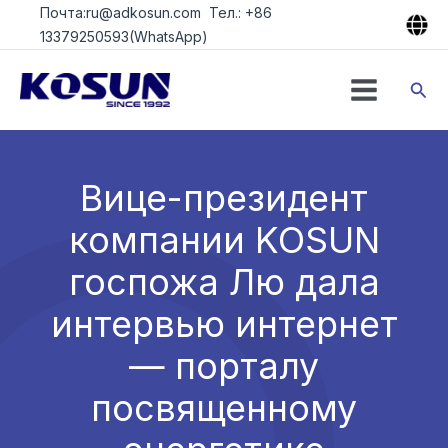
Перейти
Почта:ru@adkosun.com Тел.: +86
к
13379250593(WhatsApp)
содержимому
Пои
Вице-президент
компании KOSUN
госпожа Лю дала
интервью интернет
— порталу
посвященному