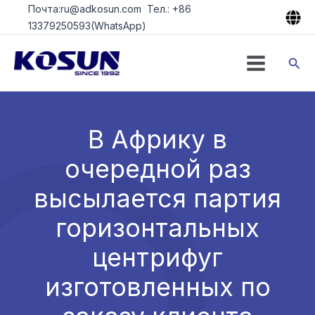
Перейти
Почта:ru@adkosun.com Тел.: +86
к
13379250593(WhatsApp)
содержимому
Пои
В Африку в
очередной раз
высылается партия
горизонтальных
центрифуг
изготовленных по