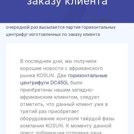
заказу клиента
Главная
»
Новости
»
Новости компании
»
В Африку в
очередной раз высылается партия горизонтальных
центрифуг изготовленных по заказу клиента
В последнии дни, мы получили
хорошие новости с африканского
рынка KOSUN. Две
горизонтальные
центрифуги DC450L
были
приобретены нашим западно-
африканским клиентом, следует
отметить, что данный клиент уже в
третий раз приобретает
оборудование контроля твёрдой фазы
компании KOSUN. К моменту данной
пресс публикации отправка двух