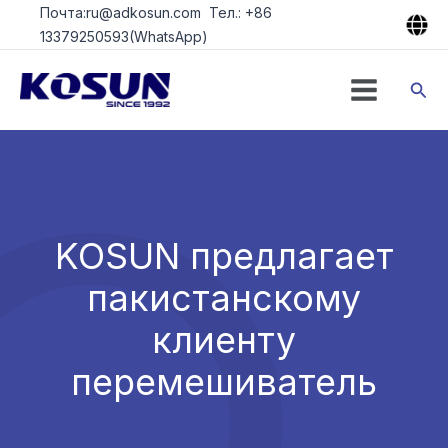
Перейти
Почта:ru@adkosun.com Тел.: +86
к
13379250593(WhatsApp)
содержимому
Пои
KOSUN предлагает
пакистанскому
клиенту
перемешиватель