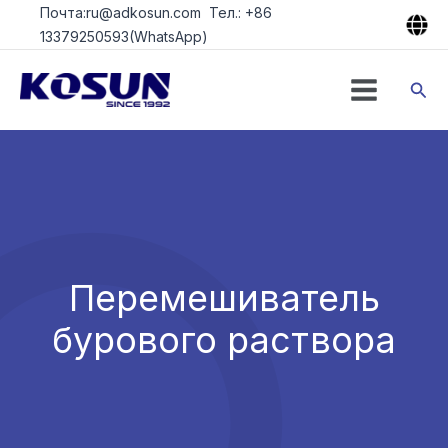
Перейти
Почта:ru@adkosun.com Тел.: +86
к
13379250593(WhatsApp)
содержимому
Пои
Перемешиватель
бурового раствора