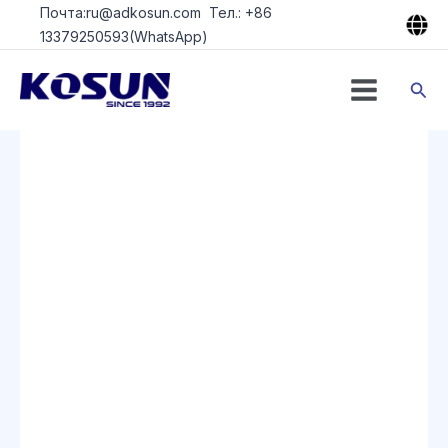
Перейти
Почта:ru@adkosun.com Тел.: +86
к
13379250593(WhatsApp)
содержимому
Пои