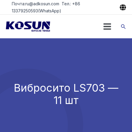
Перейти
Почта:ru@adkosun.com Тел.: +86
к
13379250593(WhatsApp)
содержимому
Пои
Вибросито LS703 —
11 шт