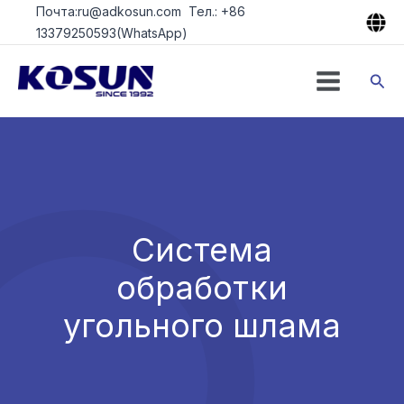
Перейти
Почта:ru@adkosun.com Тел.: +86
к
13379250593(WhatsApp)
содержимому
Пои
Система
обработки
угольного шлама